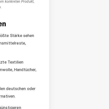
vom konkreten Produkt,
.
en
rößte Stärke sehen
nsmittelreste,
zte Textilien
mwolle, Handtücher,
 den deutschen oder
rnativen.
günstigeren