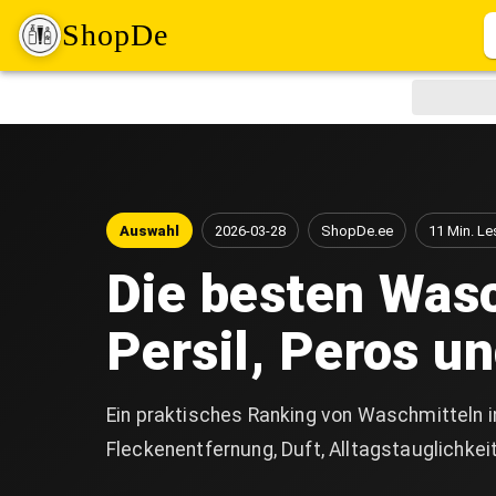
ShopDe
Auswahl
2026-03-28
ShopDe.ee
11 Min. Le
Die besten Wasch
Persil, Peros u
Ein praktisches Ranking von Waschmitteln in 
Fleckenentfernung, Duft, Alltagstauglichkeit