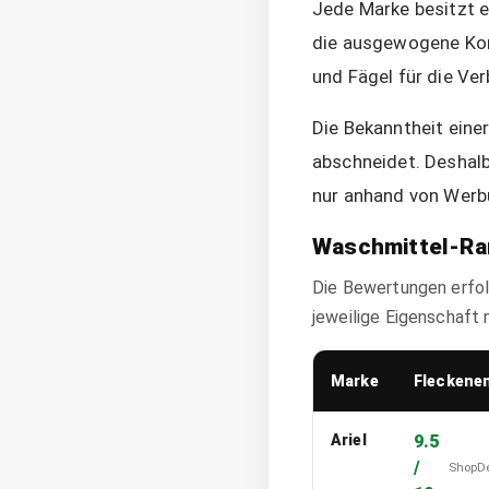
Jede Marke besitzt ei
die ausgewogene Komb
und Fägel für die Ve
Die Bekanntheit eine
abschneidet. Deshalb
nur anhand von Werb
Waschmittel-Ra
Die Bewertungen erfolg
jeweilige Eigenschaft 
Marke
Fleckene
Ariel
9.5
/
ShopD