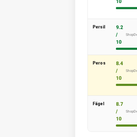
10
Persil
9.2
/
ShopD
10
Peros
8.4
/
ShopD
10
Fägel
8.7
/
ShopD
10