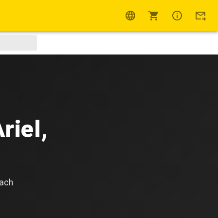
riel,
h
nach