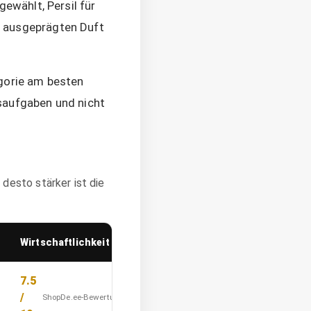
gewählt, Persil für
n ausgeprägten Duft
egorie am besten
tsaufgaben und nicht
desto stärker ist die
Wirtschaftlichkeit
Preis
Haupts
7.5
7.1
Schwier
Flecken
/
/
ShopDe.ee-Bewertung
ShopDe.ee-Bewertung
Kinderk