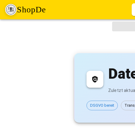
ShopDe
Dat
Zuletzt aktual
DSGVO bereit
Trans