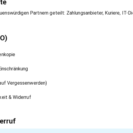
te
enswürdigen Partnern geteilt: Zahlungsanbieter, Kuriere, IT-Di
VO)
enkopie
Einschränkung
auf Vergessenwerden)
eit & Widerruf
erruf