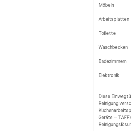
Möbeln

Arbeitsplatten

Toilette

Waschbecken

Badezimmern

Elektronik

Diese Einwegtüc
Reinigung versc
Küchenarbeitsp
Geräte – TAFFY
Reinigungslösun