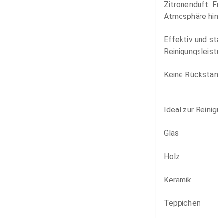
Zitronenduft: F
Atmosphäre hint
Effektiv und st
Reinigungsleistu
Keine Rückstän
Ideal zur Reinig
Glas

Holz

Keramik

Teppichen
