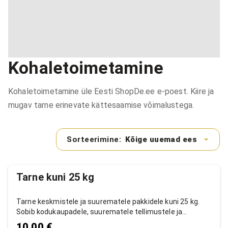
Kohaletoimetamine
Kohaletoimetamine üle Eesti ShopDe.ee e-poest. Kiire ja
mugav tarne erinevate kättesaamise võimalustega.
Sorteerimine:
Kõige uuemad ees
Tarne kuni 25 kg
Tarne keskmistele ja suurematele pakkidele kuni 25 kg.
Sobib kodukaupadele, suurematele tellimustele ja
mahukamatele toodetele.
10,00 €