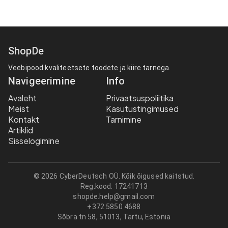
ShopDe
Veebipood kvaliteetsete toodete ja kiire tarnega.
Navigeerimine
Info
Avaleht
Privaatsuspoliitika
Meist
Kasutustingimused
Kontakt
Tarnimine
Artiklid
Sisselogimine
© 2026 CyberDeutsch OÜ. Kõik õigused kaitstud.
Reg.kood:
17241713
shopde.help@gmail.com
+372 5850 4688
Sõbra tn 58, 51013, Tartu, Estonia