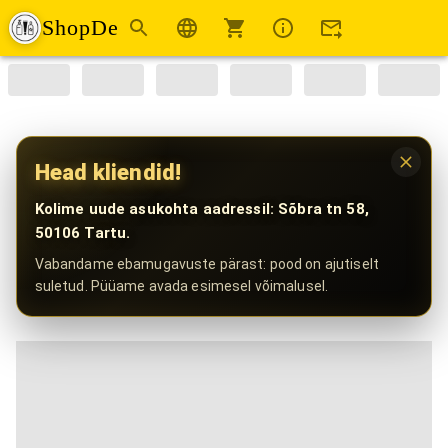
ShopDe
Head kliendid!
Kolime uude asukohta aadressil: Sõbra tn 58,
50106 Tartu.
Vabandame ebamugavuste pärast: pood on ajutiselt
suletud. Püüame avada esimesel võimalusel.