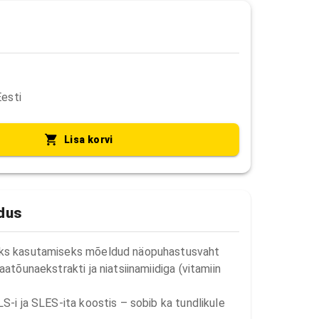
Eesti
Lisa korvi
ldus
ks kasutamiseks mõeldud näopuhastusvaht 
aatõunaekstrakti ja niatsiinamiidiga (vitamiin 
S-i ja SLES-ita koostis – sobib ka tundlikule 