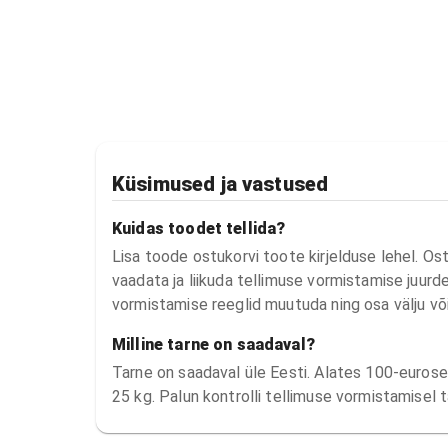
Küsimused ja vastused
Kuidas toodet tellida?
Lisa toode ostukorvi toote kirjelduse lehel. Os
vaadata ja liikuda tellimuse vormistamise juurde.
vormistamise reeglid muutuda ning osa välju võ
Milline tarne on saadaval?
Tarne on saadaval üle Eesti. Alates 100-eurosest
25 kg. Palun kontrolli tellimuse vormistamisel t