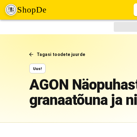
ShopDe
Tagasi toodete juurde
Uus!
AGON Näopuhastu
granaatõuna ja n