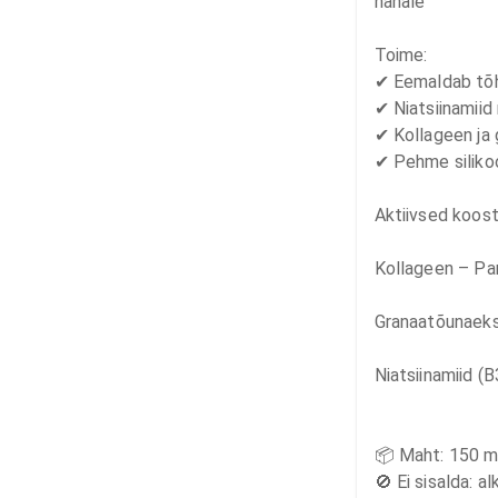
nahale 

Toime:

✔ Eemaldab tõhu
✔ Niatsiinamiid
✔ Kollageen ja 
✔ Pehme silikoo
Aktiivsed koost
Kollageen – Par
Granaatõunaekst
Niatsiinamiid (B
📦 Maht: 150 ml
🚫 Ei sisalda: al