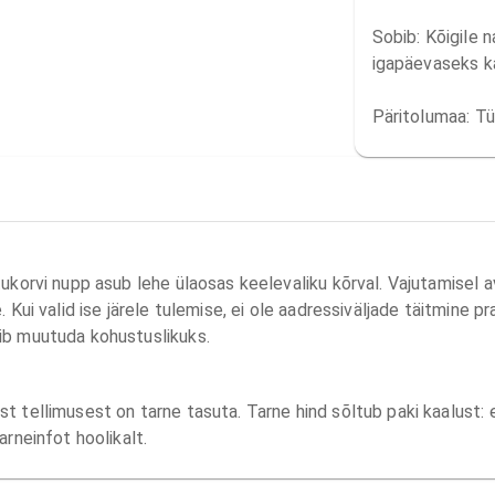
Sobib: Kõigile n
igapäevaseks k
Päritolumaa: Tü
tukorvi nupp asub lehe ülaosas keelevaliku kõrval. Vajutamisel 
 Kui valid ise järele tulemise, ei ole aadressiväljade täitmine pr
ib muutuda kohustuslikuks.
 tellimusest on tarne tasuta. Tarne hind sõltub paki kaalust: er
arneinfot hoolikalt.