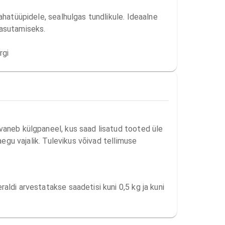
ahatüüpidele, sealhulgas tundlikule. Ideaalne 
asutamiseks.

rgi
avaneb külgpaneel, kus saad lisatud tooted üle
aegu vajalik. Tulevikus võivad tellimuse
aldi arvestatakse saadetisi kuni 0,5 kg ja kuni