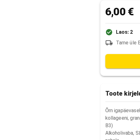
6,00 €
Laos: 2
Tarne üle 
Toote kirje
Õrn igapäevase
kollageeni, gran
B3)

Alkoholivaba, SL