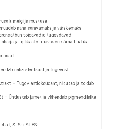
salt meigi ja mustuse 

 muudab naha säravamaks ja värskemaks 

granaatõun toidavad ja tugevdavad 

nharjaga aplikaator masseerib õrnalt nahka 

isosad:

andab naha elastsust ja tugevust 

rakt – Tugev antioksüdant, niisutab ja toidab 

3) – Ühtlustab jumet ja vähendab pigmendilaike 



koholi, SLS-i, SLES-i
