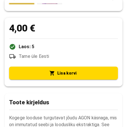
4,00 €
Laos: 5
Tarne üle Eesti
Lisa korvi
Toote kirjeldus
Kogege looduse turgutavat jõudu AGON käsnaga, mis 
on immutatud seebi ja loodusliku ekstraktiga. See 