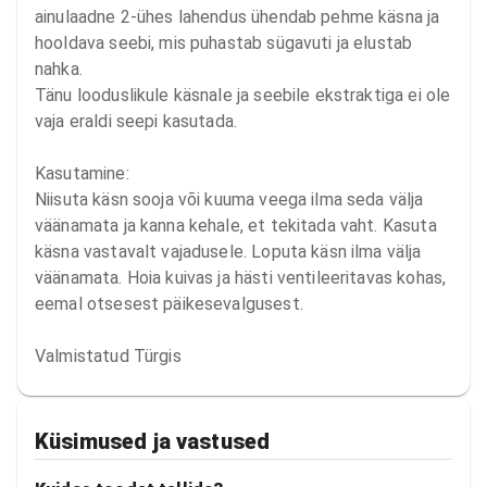
ainulaadne 2-ühes lahendus ühendab pehme käsna ja 
hooldava seebi, mis puhastab sügavuti ja elustab 
nahka.

Tänu looduslikule käsnale ja seebile ekstraktiga ei ole 
vaja eraldi seepi kasutada.

Kasutamine:

Niisuta käsn sooja või kuuma veega ilma seda välja 
väänamata ja kanna kehale, et tekitada vaht. Kasuta 
käsna vastavalt vajadusele. Loputa käsn ilma välja 
väänamata. Hoia kuivas ja hästi ventileeritavas kohas, 
eemal otsesest päikesevalgusest.

Valmistatud Türgis
Küsimused ja vastused