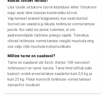
Kuidas toodet tellida?
Lisa toode ostukorvi toote kirjelduse lehel. Ostukorvi
nupp asub lehe ülaosas keelevaliku kõrval.
Vajutamisel avaneb külgpaneel, kus saad lisatud
tooted üle vaadata ja liikuda tellimuse vormistamise
juurde. Kui valid ise järele tulemise, ei ole
aadressiväljade täitmine praegu vajalik. Tulevikus
võivad tellimuse vormistamise reeglid muutuda ning
osa välju võib muutuda kohustuslikuks.
Milline tarne on saadaval?
Tarne on saadaval üle Eesti. Alates 100-eurosest
tellimusest on tarne tasuta. Tarne hind sõltub paki
kaalust: eraldi arvestatakse saadetisi kuni 0,5 kg ja
kuni 25 kg. Palun kontrolli tellimuse vormistamisel
tarneinfot hoolikalt.