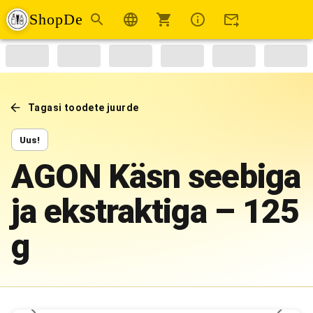
ShopDe
Tagasi toodete juurde
Uus!
AGON Käsn seebiga
ja ekstraktiga – 125
g