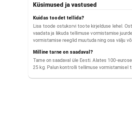
Küsimused ja vastused
Kuidas toodet tellida?
Lisa toode ostukorvi toote kirjelduse lehel. Os
vaadata ja liikuda tellimuse vormistamise juurde.
vormistamise reeglid muutuda ning osa välju võ
Milline tarne on saadaval?
Tarne on saadaval üle Eesti. Alates 100-eurosest
25 kg. Palun kontrolli tellimuse vormistamisel t