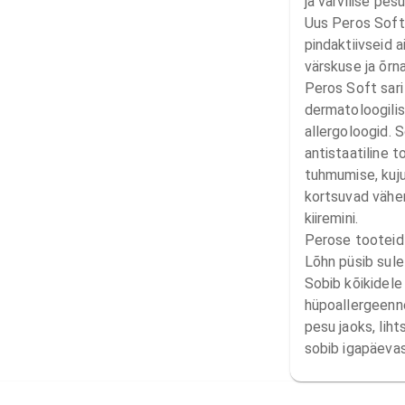
ja värvilise pesu
Uus Peros Soft 
pindaktiivseid a
värskuse ja õrna
Peros Soft sari 
dermatoloogilis
allergoloogid. So
antistaatiline t
tuhmumise, kuju
kortsuvad vähem,
kiiremini.

Perose tooteid
Lõhn püsib sule
Sobib kõikidele
hüpoallergeenne 
pesu jaoks, lihts
sobib igapäeva