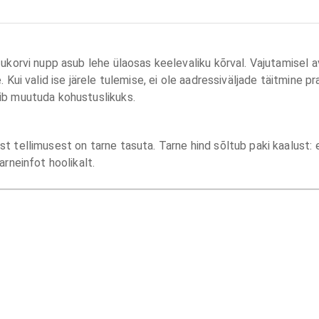
tukorvi nupp asub lehe ülaosas keelevaliku kõrval. Vajutamisel 
 Kui valid ise järele tulemise, ei ole aadressiväljade täitmine pr
ib muutuda kohustuslikuks.
 tellimusest on tarne tasuta. Tarne hind sõltub paki kaalust: er
arneinfot hoolikalt.