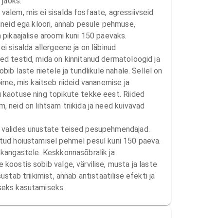
 jaoks.

valem, mis ei sisalda fosfaate, agressiivseid 
ineid ega kloori, annab pesule pehmuse, 
 pikaajalise aroomi kuni 150 päevaks.

ei sisalda allergeene ja on läbinud 
ed testid, mida on kinnitanud dermatoloogid ja 
bib laste riietele ja tundlikule nahale. Sellel on 
oime, mis kaitseb riideid vananemise ja 
 kaotuse ning topikute tekke eest. Riided 
 neid on lihtsam triikida ja need kuivavad 
 valides unustate teised pesupehmendajad. 
tud hoiustamisel pehmel pesul kuni 150 päeva. 
 kangastele. Keskkonnasõbralik ja 
koostis sobib valge, värvilise, musta ja laste 
ustab triikimist, annab antistaatilise efekti ja 
seks kasutamiseks.