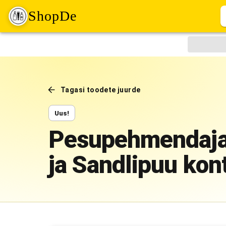
ShopDe
Tagasi toodete juurde
Uus!
Pesupehmendaja 
ja Sandlipuu kont