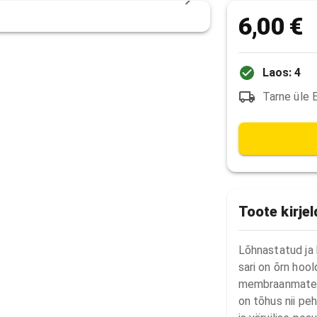
6,00 €
Laos: 4
Tarne üle 
Toote kirje
Lõhnastatud ja
sari on õrn hoold
membraanmaterja
on tõhus nii pe