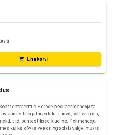
Eesti
Lisa korvi
ldus
 kontsentreeritud Perose pesupehmendajate 
us kõigile kangatüüpidele: puuvill, vill, viskoos, 
lid, siid, sünteetilised kiud jne. Pehmendaja 
hmes kui ka kõvas vees ning sobib valge, musta 