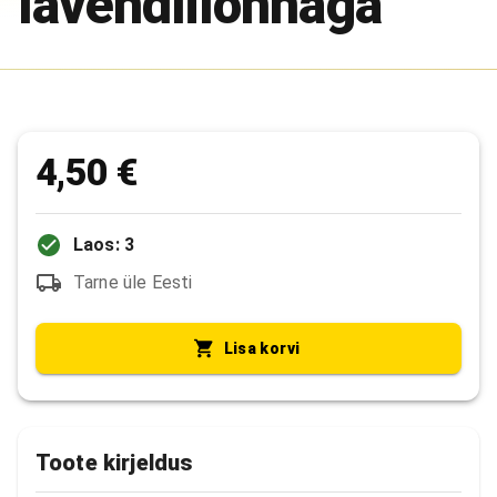
lavendlilõhnaga
4,50 €
Laos: 3
Tarne üle Eesti
Lisa korvi
Toote kirjeldus