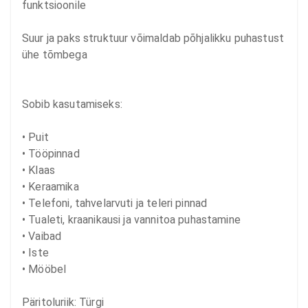
funktsioonile

Suur ja paks struktuur võimaldab põhjalikku puhastust 
ühe tõmbega

Sobib kasutamiseks:

• Puit

• Tööpinnad

• Klaas

• Keraamika

• Telefoni, tahvelarvuti ja teleri pinnad

• Tualeti, kraanikausi ja vannitoa puhastamine

• Vaibad

• Iste

• Mööbel

Päritoluriik: Türgi