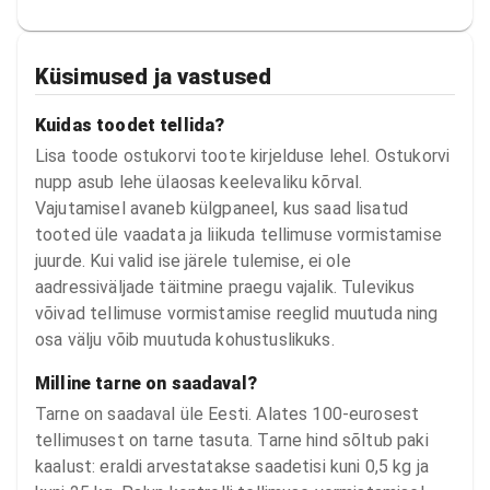
Küsimused ja vastused
Kuidas toodet tellida?
Lisa toode ostukorvi toote kirjelduse lehel. Ostukorvi
nupp asub lehe ülaosas keelevaliku kõrval.
Vajutamisel avaneb külgpaneel, kus saad lisatud
tooted üle vaadata ja liikuda tellimuse vormistamise
juurde. Kui valid ise järele tulemise, ei ole
aadressiväljade täitmine praegu vajalik. Tulevikus
võivad tellimuse vormistamise reeglid muutuda ning
osa välju võib muutuda kohustuslikuks.
Milline tarne on saadaval?
Tarne on saadaval üle Eesti. Alates 100-eurosest
tellimusest on tarne tasuta. Tarne hind sõltub paki
kaalust: eraldi arvestatakse saadetisi kuni 0,5 kg ja