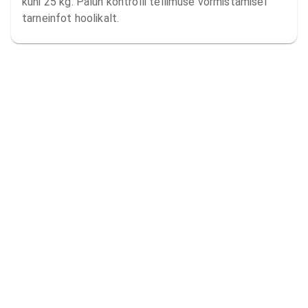
kuni 25 kg. Palun kontrolli tellimuse vormistamisel
tarneinfot hoolikalt.