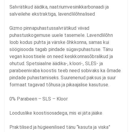
Salvrätikud äädika, naatriumvesinikkarbonaadi ja 
salveilehe ekstraktiga, lavendlilõhnalised

Gizmo pinnapuhastussalvrätikud viivad 
puhastuskogemuse uuele tasemele. Lavendlilõhn 
loob kodus puhta ja värske õhkkonna, samas kui 
söögisooda tagab pindade sügavpuhastuse. Tänu 
vegan koostisele on need keskkonnasõbralikud ja 
ohutud. Spetsiaalne äädika-, kloori-, SLES- ja 
parabeenivaba koostis teeb need sobivaks ka õrnade 
pindade puhastamiseks. Suurenenud paksus ja suur 
formaat tagavad tõhusa ja pikaajalise kasutuse.

0% Parabeen – SLS – Kloor

Looduslike koostisosadega, mis ei jäta jääke

Praktilised ja hügieenilised tänu “kasuta ja viska” 