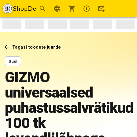
ShopDe
Tagasi toodete juurde
Uus!
GIZMO
universaalsed
puhastussalvrätikud
100 tk