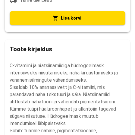
Tarne üle Eesti
Lisa korvi
Toote kirjeldus
C-vitamiini ja niatsiinamiidiga hüdrogeelmask 
intensiivseks niisutamiseks, naha kirgastamiseks ja 
vananemisilmingute vähendamiseks.

Sisaldab 10% ananassivett ja C-vitamiini, mis 
parandavad naha tekstuuri ja sära. Niatsiinamiid 
ühtlustab nahatooni ja vähendab pigmentatsiooni. 
Kümme tüüpi hüaluroonhapet ja allantoiin tagavad 
sügava niisutuse. Hüdrogeelmask muutub 
imendumisel läbipaistvaks.

Sobib: tuhmile nahale, pigmentatsioonile, 