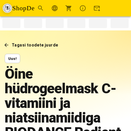
ShopDe
Tagasi toodete juurde
Uus!
Öine
hüdrogeelmask C-
vitamiini ja
niatsiinamiidiga