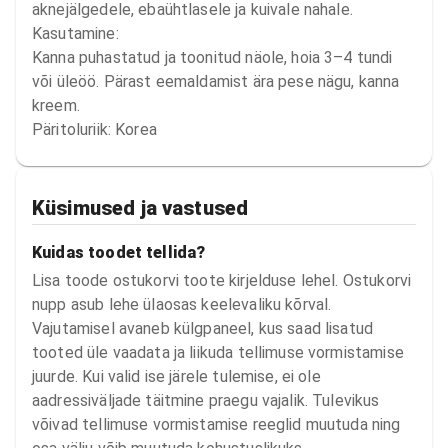
aknejälgedele, ebaühtlasele ja kuivale nahale.

Kasutamine:

Kanna puhastatud ja toonitud näole, hoia 3–4 tundi 
või üleöö. Pärast eemaldamist ära pese nägu, kanna 
kreem.

Päritoluriik: Korea
Küsimused ja vastused
Kuidas toodet tellida?
Lisa toode ostukorvi toote kirjelduse lehel. Ostukorvi
nupp asub lehe ülaosas keelevaliku kõrval.
Vajutamisel avaneb külgpaneel, kus saad lisatud
tooted üle vaadata ja liikuda tellimuse vormistamise
juurde. Kui valid ise järele tulemise, ei ole
aadressiväljade täitmine praegu vajalik. Tulevikus
võivad tellimuse vormistamise reeglid muutuda ning