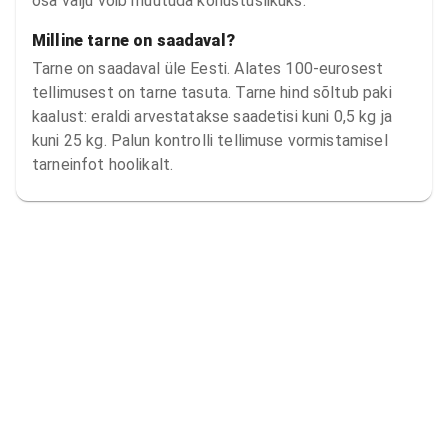
osa välju võib muutuda kohustuslikuks.
Milline tarne on saadaval?
Tarne on saadaval üle Eesti. Alates 100-eurosest
tellimusest on tarne tasuta. Tarne hind sõltub paki
kaalust: eraldi arvestatakse saadetisi kuni 0,5 kg ja
kuni 25 kg. Palun kontrolli tellimuse vormistamisel
tarneinfot hoolikalt.