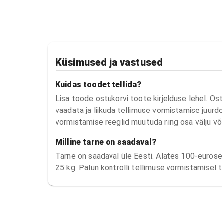
Küsimused ja vastused
Kuidas toodet tellida?
Lisa toode ostukorvi toote kirjelduse lehel. Os
vaadata ja liikuda tellimuse vormistamise juurde.
vormistamise reeglid muutuda ning osa välju võ
Milline tarne on saadaval?
Tarne on saadaval üle Eesti. Alates 100-eurosest
25 kg. Palun kontrolli tellimuse vormistamisel t