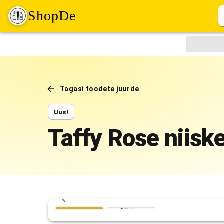
ShopDe
Tagasi toodete juurde
Uus!
Taffy Rose niiske