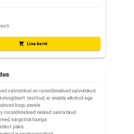
Eesti
Lisa korvi
ldus
ed salvrätikud on roosilõhnalised salvrätikud. 
oogiliselt testitud, ei sisalda alkoholi ega 
obivad kogu perele.

 roosilõhnalised niisked salvrätikud

ed, kärgstruktuuriga.

tikut pakis.

ivabad ja parabeenivabad.
