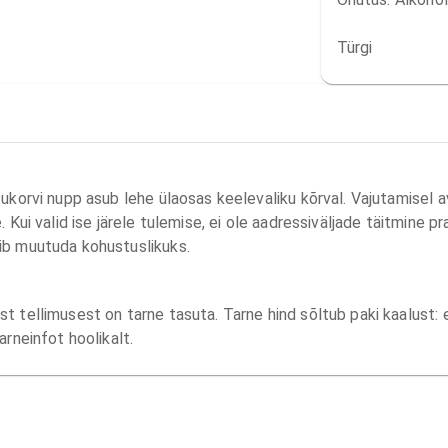
Türgi
tukorvi nupp asub lehe ülaosas keelevaliku kõrval. Vajutamisel 
 Kui valid ise järele tulemise, ei ole aadressiväljade täitmine pr
ib muutuda kohustuslikuks.
 tellimusest on tarne tasuta. Tarne hind sõltub paki kaalust: er
arneinfot hoolikalt.