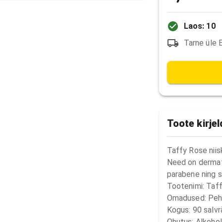
Laos: 10
Tarne üle 
Toote kirje
Taffy Rose niisk
Need on dermatol
parabene ning s
Tootenimi: Taffy
Omadused: Pehm
Kogus: 90 salvrä
Ohutus: Alkohol