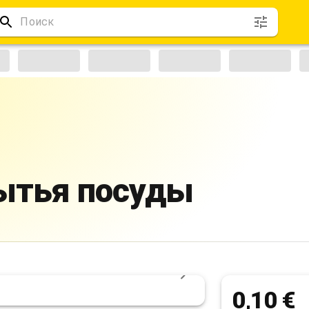
ытья посуды
0,10 €