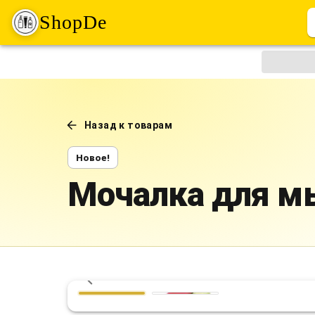
ShopDe
Назад к товарам
Новое!
Мочалка для м