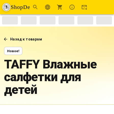
ShopDe
Назад к товарам
Новое!
TAFFY Влажные
салфетки для
детей