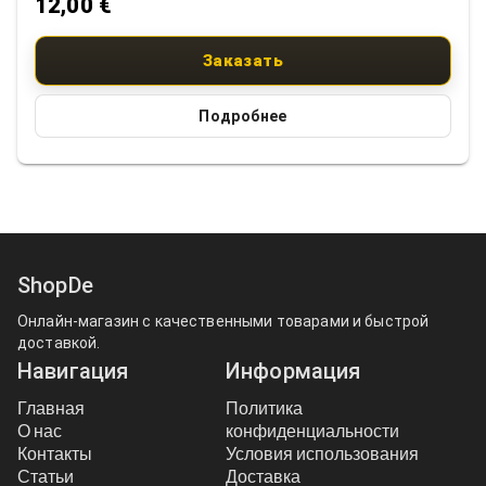
12,00 €
до 100 °C (крышка). Материал: Изготовлены из
высококачественного жаропрочного стекла.
Применение: Подходят для сервировки и
Заказать
замораживания. Размеры: Доступны в трех размерах:
примерно 0,4 л, 0,9 л и 1,6 л.
Подробнее
ShopDe
Онлайн-магазин с качественными товарами и быстрой
доставкой.
Навигация
Информация
Главная
Политика
О нас
конфиденциальности
Контакты
Условия использования
Статьи
Доставка