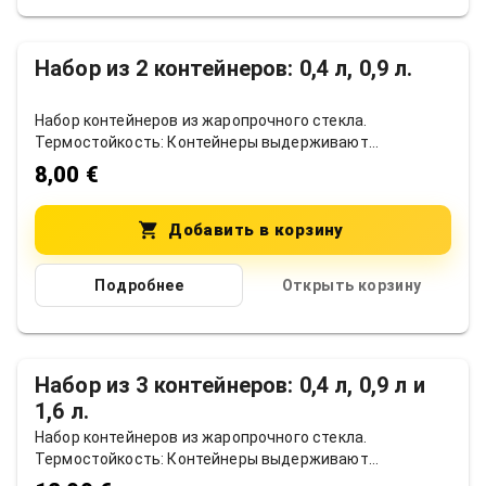
Набор из 2 контейнеров: 0,4 л, 0,9 л.
Набор контейнеров из жаропрочного стекла.
Термостойкость: Контейнеры выдерживают
температуру от -20 °C до 300 °C (емкость) и от -20 °C
8,00 €
до 100 °C (крышка). Материал: Изготовлены из
высококачественного жаропрочного стекла.
Применение: Подходят для сервировки и
Добавить в корзину
замораживания. Размеры: примерно 0,4 л, 0,9 л.
Подробнее
Открыть корзину
Нет в наличии
Набор из 3 контейнеров: 0,4 л, 0,9 л и
1,6 л.
Набор контейнеров из жаропрочного стекла.
Термостойкость: Контейнеры выдерживают
температуру от -20 °C до 300 °C (емкость) и от -20 °C