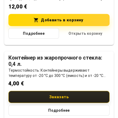
головок: 6, 10, 11, 12, 13, 14, 15, 17, 19, 24 мм. Материал:
12,00 €
Хром-ванадиевая сталь (Cr-V). Применение: Подходит
для различных ремонтных и монтажных работ.
Добавить в корзину
Подробнее
Открыть корзину
Нет в наличии
Контейнер из жаропрочного стекла:
0,4 л.
Термостойкость: Контейнеры выдерживают
температуру от -20 °C до 300 °C (емкость) и от -20 °C
до 100 °C (крышка). Материал: Изготовлены из
4,00 €
высококачественного жаропрочного стекла.
Применение: Подходят для сервировки и
замораживания. Размеры: примерно 0,4 л
Заказать
Подробнее