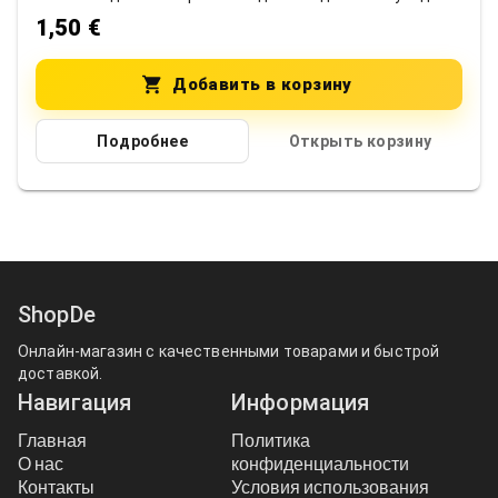
за младенцами и детьми. Их мягкая формула
1,50 €
разработана с учетом чувствительной детской кожи,
обеспечивая эффективное очищение без
раздражения. Особенности продукта: Безопасны для
Добавить в корзину
детской кожи — гипоаллергенные, не содержат спирта
и парабенов Увлажняют и успокаивают — обогащены
Подробнее
Открыть корзину
смягчающими компонентами, защищающими кожу от
сухости Нейтральный аромат — лёгкий и не
раздражает малыша Удобная упаковка — 72 салфетки,
легко открывать и закрывать TAFFY — это не только
идеальное решение для малышей, но и универсальный
продукт для всей семьи. Гипоаллергенная формула
подходит для разных ситуаций, обеспечивая
эффективное очищение без раздражений.
ShopDe
Универсальное применение: ✔ Для детей — смена
подгузников, мытьё рук, лица и тела ✔ Для взрослых —
Онлайн-магазин с качественными товарами и быстрой
освежение рук, лица и кожи в течение дня ✔ В дороге
доставкой.
— удобно в машине, самолёте или на прогулке ✔ На
Навигация
Информация
работе и в школе — быстрая очистка рук и предметов
Главная
Политика
✔ Снятие макияжа — деликатное очищение
О нас
конфиденциальности
чувствительной кожи лица ✔ Удаление мелких
Контакты
загрязнений — вытирание рук после еды, протирка
Условия использования